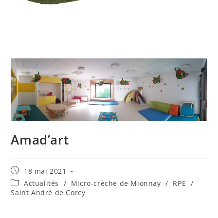
Amad’art
Publication
18 mai 2021
publiée :
Post
Actualités
/
Micro-crèche de Mionnay
/
RPE
/
category:
Saint André de Corcy