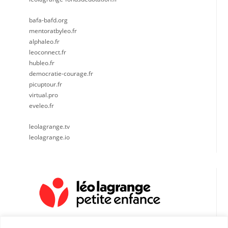
bafa-bafd.org
mentoratbyleo.fr
alphaleo.fr
leoconnect.fr
hubleo.fr
democratie-courage.fr
picuptour.fr
virtual.pro
eveleo.fr
leolagrange.tv
leolagrange.io