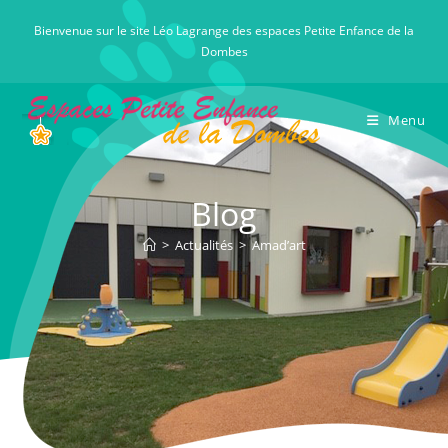
Skip
Bienvenue sur le site Léo Lagrange des espaces Petite Enfance de la
to
Dombes
content
Menu
Blog
>
Actualités
>
Amad’art