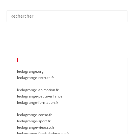
Pre
Es
to
clo
the
sea
pan
Plus De Léo Lagrange
leolagrange.org
leolagrange-recrute.fr
leolagrange-animation.fr
leolagrange-petite-enfance.fr
leolagrange-formation.fr
leolagrange-conso.fr
leolagrange-sport.fr
leolagrange-vieasso.fr
leolagrange-fondsdedotation.fr