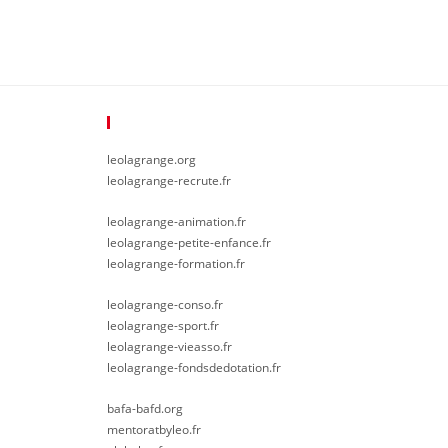
Plus De Léo Lagrange
leolagrange.org
leolagrange-recrute.fr
leolagrange-animation.fr
leolagrange-petite-enfance.fr
leolagrange-formation.fr
leolagrange-conso.fr
leolagrange-sport.fr
leolagrange-vieasso.fr
leolagrange-fondsdedotation.fr
bafa-bafd.org
mentoratbyleo.fr