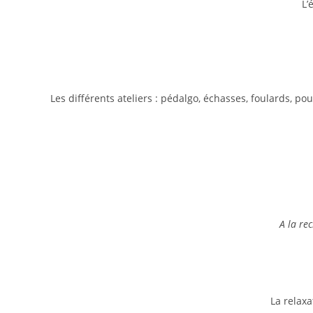
L’
Les différents ateliers : pédalgo, échasses, foulards, pou
A la re
La relaxa