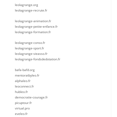
leolagrange.org
leolagrange-recrute.fr
leolagrange-animation.fr
leolagrange-petite-enfance.fr
leolagrange-formation.fr
leolagrange-conso.fr
leolagrange-sport.fr
leolagrange-vieasso.fr
leolagrange-fondsdedotation.fr
bafa-bafd.org
mentoratbyleo.fr
alphaleo.fr
leoconnect.fr
hubleo.fr
democratie-courage.fr
picuptour.fr
virtual.pro
eveleo.fr