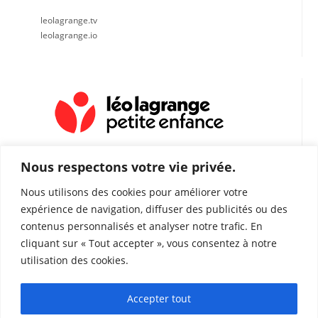
leolagrange.tv
leolagrange.io
Nous respectons votre vie privée.
Nous utilisons des cookies pour améliorer votre
expérience de navigation, diffuser des publicités ou des
contenus personnalisés et analyser notre trafic. En
Espace petite enfance Villars les Dombes
Impasse des jardins
cliquant sur « Tout accepter », vous consentez à notre
01330 Villars les Dombes
utilisation des cookies.
espacepevillarslesdombes@leolagrange.org
Accepter tout
04.74.98.29.65