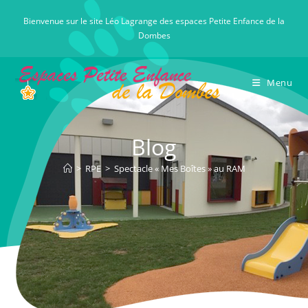
Skip
Bienvenue sur le site Léo Lagrange des espaces Petite Enfance de la
to
Dombes
content
Menu
Blog
>
RPE
>
Spectacle « Mes Boîtes » au RAM