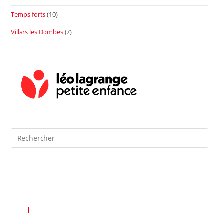
Temps forts
(10)
Villars les Dombes
(7)
Pre
Es
to
clo
the
sea
pan
Plus De Léo Lagrange