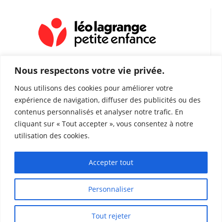
Nous respectons votre vie privée.
Nous utilisons des cookies pour améliorer votre
expérience de navigation, diffuser des publicités ou des
contenus personnalisés et analyser notre trafic. En
Espace petite enfance Villars les Dombes
Impasse des jardins
cliquant sur « Tout accepter », vous consentez à notre
01330 Villars les Dombes
utilisation des cookies.
espacepevillarslesdombes@leolagrange.org
Accepter tout
04.74.98.29.65
Personnaliser
Tout rejeter
Copyright 2026 - Fédération Léo Lagrange Petite Enfance pour la