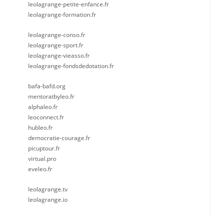
leolagrange-petite-enfance.fr
leolagrange-formation.fr
leolagrange-conso.fr
leolagrange-sport.fr
leolagrange-vieasso.fr
leolagrange-fondsdedotation.fr
bafa-bafd.org
mentoratbyleo.fr
alphaleo.fr
leoconnect.fr
hubleo.fr
democratie-courage.fr
picuptour.fr
virtual.pro
eveleo.fr
leolagrange.tv
leolagrange.io