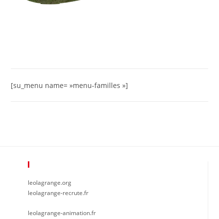
[su_menu name= »menu-familles »]
Plus De Léo Lagrange
leolagrange.org
leolagrange-recrute.fr
leolagrange-animation.fr