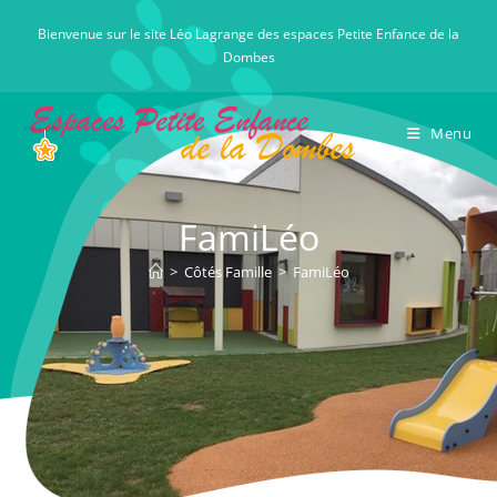
Skip
Bienvenue sur le site Léo Lagrange des espaces Petite Enfance de la
to
Dombes
content
Menu
FamiLéo
>
Côtés Famille
>
FamiLéo